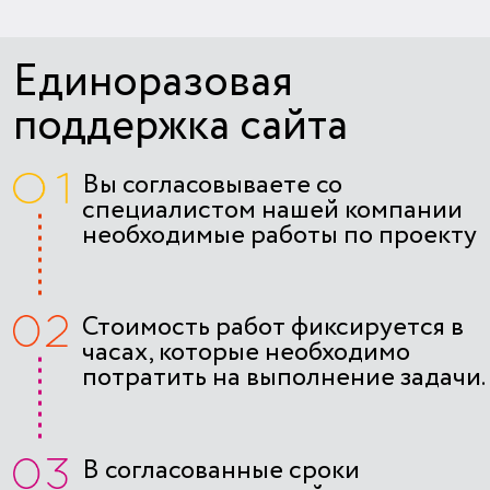
режиме реального времени
Единоразовая
поддержка сайта
Вы согласовываете со
специалистом нашей компании
необходимые работы по проекту
Стоимость работ фиксируется в
часах, которые необходимо
потратить на выполнение задачи.
Стоимость часа фиксированная
указывается при подписании
договора, как и сроки
В согласованные сроки
реализации