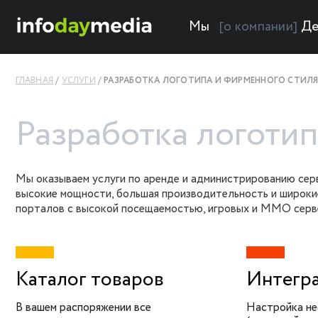
Мы
Де
[о компании]
ГЛАВНАЯ
УСЛУГИ
РАЗРАБОТКА ЛОГОТИПА И ФИРМЕННОГО СТИЛ
Разработка логоти
Мы оказываем услуги по аренде и администрированию сер
высокие мощности, большая производительность и широки
порталов с высокой посещаемостью, игровых и MMO сервер
Каталог товаров
Интегра
В вашем распоряжении все
Настройка не