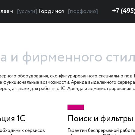
+7 (495
лаем
Гордимся
[услуги]
[порфолио]
Я
па и фирменного сти
верного оборудования, сконфигурированного специально под
е функциональные возможности. Аренда выделенного сервера
ов, а также для работы с 1С. Аренда и администрирование 
ция 1С
Поиск и фильтры
обходимых сервисов
Гарантии беспрерывной работ