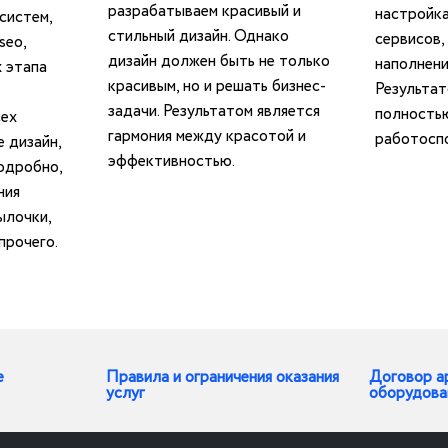
разрабатываем красивый и
настройка
систем,
стильный дизайн. Однако
сервисов,
seo,
дизайн должен быть не только
наполнени
х этапа
красивым, но и решать бизнес-
Результат
задачи. Результатом является
полность
ех
гармония между красотой и
работоспо
е дизайн,
эффективностью.
одробно,
ния
ылочки,
прочего.
е
Правила и ограничения оказания
Договор а
услуг
оборудова