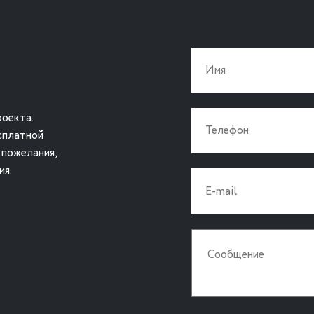
оекта.
сплатной
 пожелания,
ия.