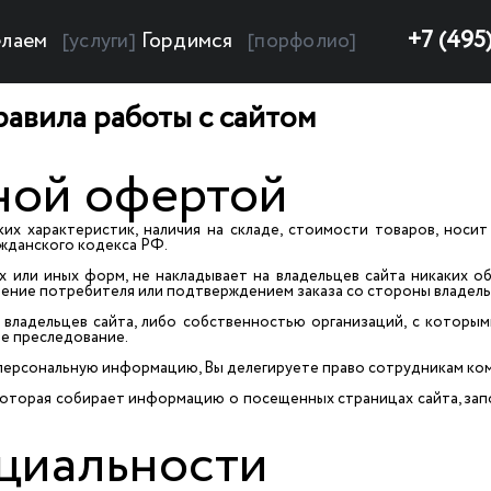
+7 (495
лаем
Гордимся
[услуги]
[порфолио]
авила работы с сайтом
ной офертой
их характеристик, наличия на складе, стоимости товаров, носи
жданского кодекса РФ.
х или иных форм, не накладывает на владельцев сайта никаких о
щение потребителя или подтверждением заказа со стороны владель
владельцев сайта, либо собственностью организаций, с которым
е преследование.
ю персональную информацию, Вы делегируете право сотрудникам к
 которая собирает информацию о посещенных страницах сайта, за
циальности