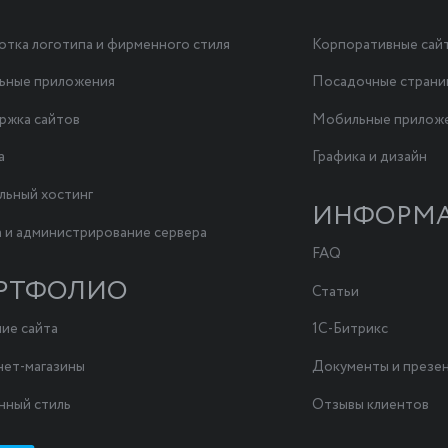
отка логотипа и фирменного стиля
Корпоративные сай
ьные приложения
Посадочные стран
жка сайтов
Мобильные прилож
а
Графика и дизайн
льный хостинг
ИНФОРМ
 и администрирование сервера
FAQ
РТФОЛИО
Статьи
ие сайта
1С-Битрикс
ет-магазины
Документы и презе
ный стиль
Отзывы клиентов