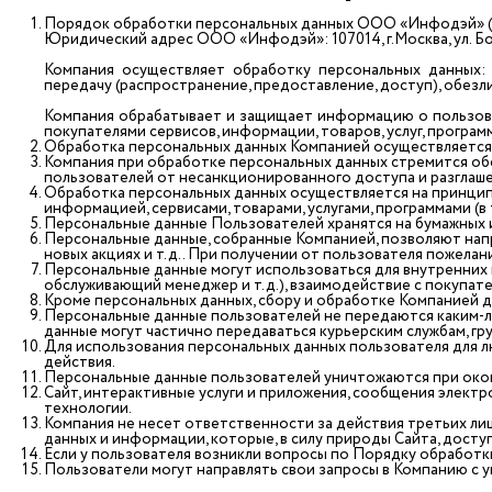
Порядок обработки персональных данных ООО «Инфодэй» (д
Юридический адрес ООО «Инфодэй»: 107014, г.Москва, ул. Боль
Компания осуществляет обработку персональных данных: по
передачу (распространение, предоставление, доступ), обезл
Компания обрабатывает и защищает информацию о пользоват
покупателями сервисов, информации, товаров, услуг, программ
Обработка персональных данных Компанией осуществляется т
Компания при обработке персональных данных стремится обе
пользователей от несанкционированного доступа и разглаше
Обработка персональных данных осуществляется на принцип
информацией, сервисами, товарами, услугами, программами (в
Персональные данные Пользователей хранятся на бумажных 
Персональные данные, собранные Компанией, позволяют напр
новых акциях и т.д.. При получении от пользователя пожела
Персональные данные могут использоваться для внутренних 
обслуживающий менеджер и т.д.), взаимодействие с покупате
Кроме персональных данных, сбору и обработке Компанией дру
Персональные данные пользователей не передаются каким-л
данные могут частично передаваться курьерским службам, гр
Для использования персональных данных пользователя для л
действия.
Персональные данные пользователей уничтожаются при окон
Сайт, интерактивные услуги и приложения, сообщения элект
технологии.
Компания не несет ответственности за действия третьих ли
данных и информации, которые, в силу природы Сайта, дост
Если у пользователя возникли вопросы по Порядку обработк
Пользователи могут направлять свои запросы в Компанию с 