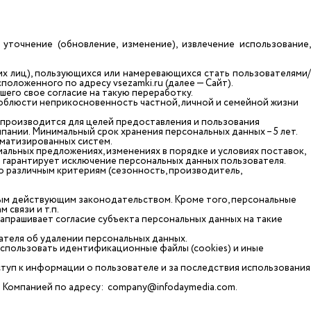
 уточнение (обновление, изменение), извлечение использование,
х лиц), пользующихся или намеревающихся стать пользователями/
сположенного по адресу vsezamki.ru (далее — Сайт).
его свое согласие на такую переработку.
соблюсти неприкосновенность частной, личной и семейной жизни
 производится для целей предоставления и пользования
мпании. Минимальный срок хранения персональных данных – 5 лет.
оматизированных систем.
альных предложениях, изменениях в порядке и условиях поставок,
я гарантирует исключение персональных данных пользователя.
о различным критериям (сезонность, производитель,
ным действующим законодательством. Кроме того, персональные
 связи и т.п.
апрашивает согласие субъекта персональных данных на такие
теля об удалении персональных данных.
использовать идентификационные файлы (сookies) и иные
ступ к информации о пользователе и за последствия использования
с Компанией по адресу:
company@infodaymedia.com
.