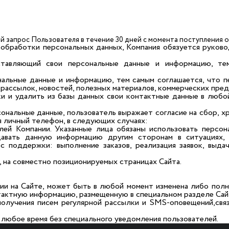
й запрос Пользователя в течение 30 дней с момента поступления 
е обработки персональных данных, Компания обязуется руков
оставляющий свои персональные данные и информацию, т
альные данные и информацию, тем самым соглашается, что пе
 рассылок, новостей, полезных материалов, коммерческих пре
и и удалить из базы данных свои контактные данные в любо
сональные данные, пользователь выражает согласие на сбор, х
я личный телефон, в следующих случаях:
лей Компании. Указанные лица обязаны использовать персо
давать данную информацию другим сторонам в ситуациях,
с поддержки: выполнение заказов, реализация заявок, выда
, на совместно позиционируемых страницах Сайта.
ии на Сайте, может быть в любой момент изменена либо полн
тактную информацию, размещенную в специальном разделе Сай
получения писем регулярной рассылки и SMS-оповещений,свя
 любое время без специального уведомления пользователей.