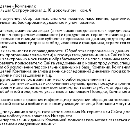
алее – Компания):
шая Остроумовская д. 10, цоколь, пом. 1 ком. 4
лучение, сбор, запись, систематизацию, накопление, хранение,
ичивание, блокирование, удаление и уничтожение.
елях, физических лицах (в том числе представителях юридически
 (в т.ч. программам лояльности) и продуктов интернет-магазина, ра
олько по инициативе субъекта персональных данных, подтвердивш
спечить защиту прав и свобод человека и гражданина, стремится 
ния.
ах законности и справедливости. Обработка персональных данных
 т.ч. программам лояльности) и продуктами, указанными на Сайте Ко
и электронных носителях и обрабатываются с использованием авт
авлять пользователю Сайта уведомления о новых продуктах, специ
ния об исключении персональных данных из базы Компании, Компани
целей Компании: анализа данных, исследований динамики продаж п
лями и поставщиками и т.д.
гие данные: род занятий, место работы, увлечения и т.д.
ибо третьим лицам, за исключением случаев, прямо предусмотрен
узовым и экспедиционным компаниям, почтовым службам, операторам
юбой иной цели, кроме указанных в настоящем Порядке, Компания з
чании срока хранения информации, получении обращения пользова
ронной почты и любые иные коммуникации от лица Компании могут 
ц, получивших в результате использования Интернета или Сайта до
упны любому пользователю Интернета.
и персональных данных Компанией, пользователь может связаться 
указанием следующих данных: