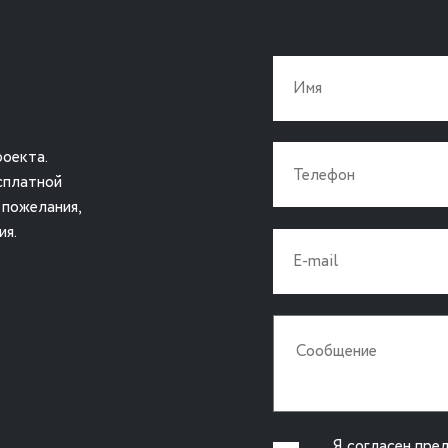
оекта.
сплатной
 пожелания,
ия.
Я согласен пре