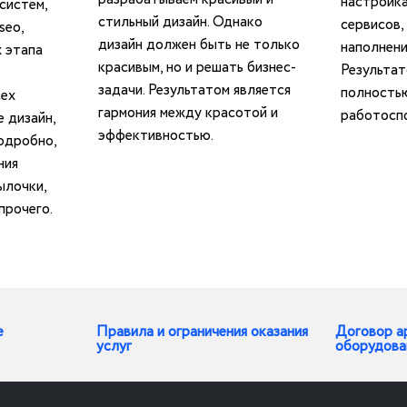
настройка
систем,
стильный дизайн. Однако
сервисов,
seo,
дизайн должен быть не только
наполнени
х этапа
красивым, но и решать бизнес-
Результат
задачи. Результатом является
полность
ех
гармония между красотой и
работоспо
е дизайн,
эффективностью.
одробно,
ния
ылочки,
прочего.
е
Правила и ограничения оказания
Договор а
услуг
оборудова