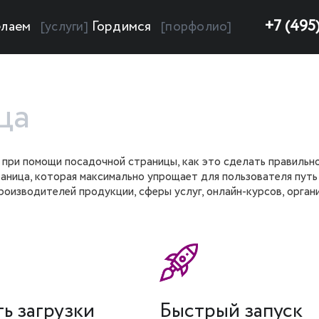
+7 (495
лаем
Гордимся
[услуги]
[порфолио]
ца
 при помощи посадочной страницы, как это сделать правильно
страница, которая максимально упрощает для пользователя пут
оизводителей продукции, сферы услуг, онлайн-курсов, орган
ь загрузки
Быстрый запуск