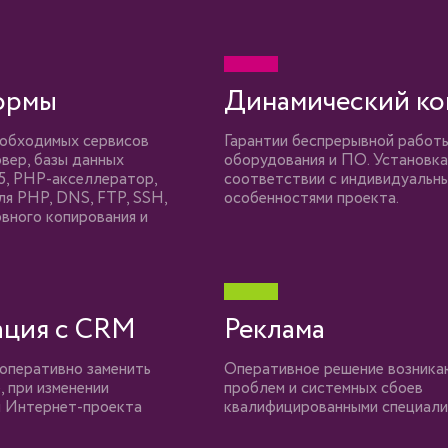
ормы
Динамический ко
обходимых сервисов
Гарантии беспрерывной работ
вер, базы данных
оборудования и ПО. Установк
, PHP-акселлератор,
соответствии с индивидуальн
ля PHP, DNS, FTP, SSH,
особенностями проекта.
вного копирования и
ация с CRM
Реклама
оперативно заменить
Оперативное решение возник
 при изменении
проблем и системных сбоев
 Интернет-проекта
квалифицированными специал