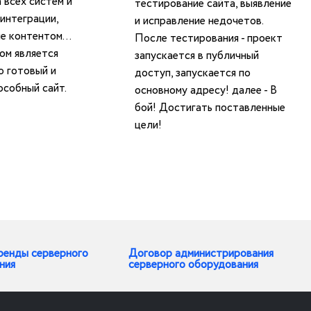
 всех систем и
тестирование сайта, выявление
 интеграции,
и исправление недочетов.
е контентом...
После тестирования - проект
ом является
запускается в публичный
ю готовый и
доступ, запускается по
собный сайт.
основному адресу! далее - В
бой! Достигать поставленные
цели!
ренды серверного
Договор администрирования
ния
серверного оборудования