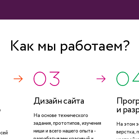
Как мы работаем?
Дизайн сайта
Прог
о
и раз
На основе технического
задания, прототипов, изучения
На этом э
ниши и всего нашего опыта -
верстка, 
всей
разрабатываем красивый и