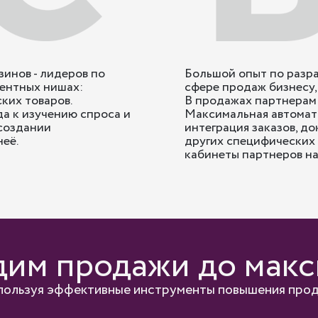
инов - лидеров по
Большой опыт по разра
рентных нишах:
сфере продаж бизнесу,
ких товаров.
В продажах партнерам 
а к изучению спроса и
Максимальная автомати
 создании
интеграция заказов, до
её.
других специфических 
кабинеты партнеров на
им продажи до мак
пользуя эффективные инструменты повышения про