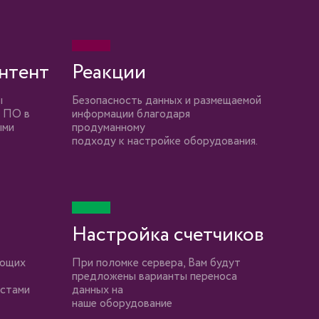
нтент
Реакции
ы
Безопасность данных и размещаемой
а ПО в
информации благодаря
ыми
продуманному
подходу к настройке оборудования.
Настройка счетчиков
ающих
При поломке сервера, Вам будут
предложены варианты переноса
истами
данных на
наше оборудование