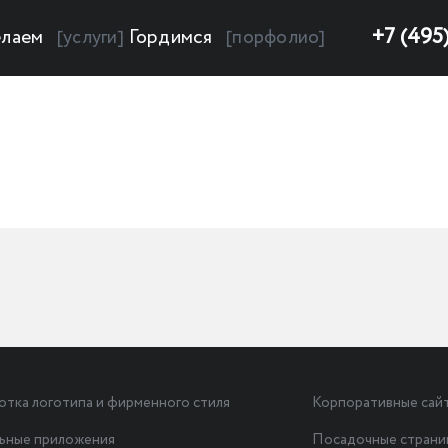
+7 (495
лаем
Гордимся
[услуги]
[порфолио]
отка логотипа и фирменного стиля
Корпоративные сай
ьные приложения
Посадочные стран