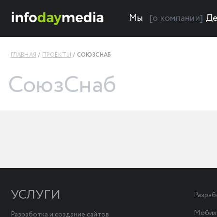
Мы
Де
[о компании]
ГЛАВНАЯ
ПРОЕКТЫ
СОЮЗСНАБ
СоюзСнаб
УСЛУГИ
Разраб
Мобил
Разработка и создание сайтов