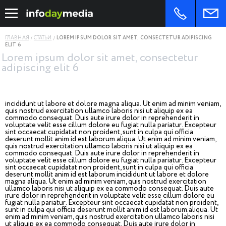
ГЛАВНАЯ
СТАТЬИ
LOREM IPSUM DOLOR SIT AMET, CONSECTETUR ADIPISCING
ELIT 6
Lorem ipsum dolor sit amet, consectetur
adipiscing elit 6
incididunt ut labore et dolore magna aliqua. Ut enim ad minim veniam,
quis nostrud exercitation ullamco laboris nisi ut aliquip ex ea
commodo consequat. Duis aute irure dolor in reprehenderit in
voluptate velit esse cillum dolore eu fugiat nulla pariatur. Excepteur
sint occaecat cupidatat non proident, sunt in culpa qui officia
deserunt mollit anim id est laborum.aliqua. Ut enim ad minim veniam,
quis nostrud exercitation ullamco laboris nisi ut aliquip ex ea
commodo consequat. Duis aute irure dolor in reprehenderit in
voluptate velit esse cillum dolore eu fugiat nulla pariatur. Excepteur
sint occaecat cupidatat non proident, sunt in culpa qui officia
deserunt mollit anim id est laborum incididunt ut labore et dolore
magna aliqua. Ut enim ad minim veniam, quis nostrud exercitation
ullamco laboris nisi ut aliquip ex ea commodo consequat. Duis aute
irure dolor in reprehenderit in voluptate velit esse cillum dolore eu
fugiat nulla pariatur. Excepteur sint occaecat cupidatat non proident,
sunt in culpa qui officia deserunt mollit anim id est laborum.aliqua. Ut
enim ad minim veniam, quis nostrud exercitation ullamco laboris nisi
ut aliquip ex ea commodo consequat. Duis aute irure dolor in