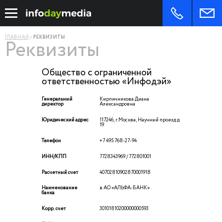
ГЛАВНАЯ
РЕКВИЗИТЫ
Реквизиты
Общество с ограниченной
ответственностью «Инфодэй»
Генеральный
Кирпичникова Диана
директор
Александровна
Юридический адрес
117246, г.Москва, Научный проезд д.
19
Телефон
+7 495 768-27-94
ИНН/КПП
7728343969 / 772801001
Расчетный счет
40702810902870001918
Наименование
в АО «АЛЬФА-БАНК»
банка
Корр. счет
30101810200000000593